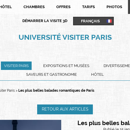
HÔTEL
CHAMBRES
OFFRES
TARIFS
PHOTOS
FRANÇAIS
DÉMARRER LA VISITE 3D
FRANÇAIS
UNIVERSITÉ VISITER PARIS
ENGLISH
PORTUGUÊS
ITALIANO
DEUTSCH
VISITER PARIS
EXPOSITIONS ET MUSÉES
DIVERTISSEM
ESPAÑOL
SAVEURS ET GASTRONOMIE
HÔTEL
siter Paris
Les plus belles balades romantiques de Paris
RETOUR AUX ARTICLES
Les plus belles ba
Publié le 15 ja