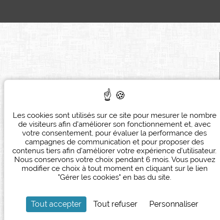
HÔTEL DE L'UNIVERSITÉ
22 rue de l’Université
Les cookies sont utilisés sur ce site pour mesurer le nombre
75007
Paris
de visiteurs afin d'améliorer son fonctionnement et, avec
+ 33 (0)1 42 61 09 39
votre consentement, pour évaluer la performance des
campagnes de communication et pour proposer des
reception@hoteluniversite.com
contenus tiers afin d'améliorer votre expérience d'utilisateur.
Nous conservons votre choix pendant 6 mois. Vous pouvez
modifier ce choix à tout moment en cliquant sur le lien
"Gérer les cookies" en bas du site.
Tout accepter
Tout refuser
Personnaliser