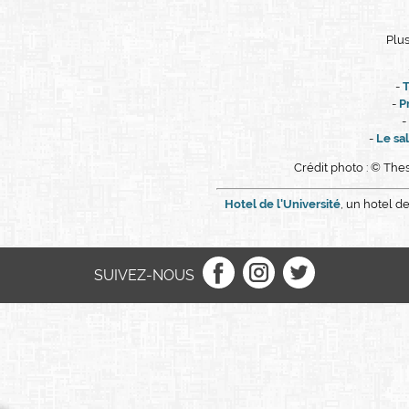
Plus
-
T
-
Pr
-
-
Le sal
Crédit photo : © T
Hotel de l'Université
, un hotel 
SUIVEZ-NOUS