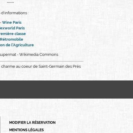
******
 d'informations :
-
Wine Paris
exworld Paris
emière classe
Rétromobile
on de l'Agriculture
hesupermat - Wikimedia Commons
de charme au coeur de Saint-Germain des Prés
FRANÇAIS
ENGLISH
PORTUGUÊS
MODIFIER LA RÉSERVATION
ITALIANO
MENTIONS LÉGALES