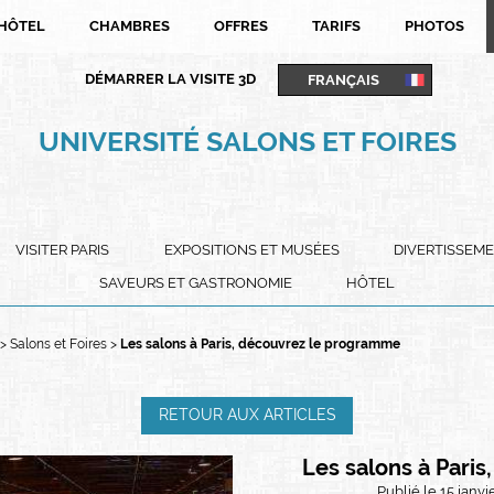
HÔTEL
CHAMBRES
OFFRES
TARIFS
PHOTOS
FRANÇAIS
DÉMARRER LA VISITE 3D
FRANÇAIS
UNIVERSITÉ SALONS ET FOIRES
ENGLISH
PORTUGUÊS
ITALIANO
DEUTSCH
VISITER PARIS
EXPOSITIONS ET MUSÉES
DIVERTISSEM
ESPAÑOL
SAVEURS ET GASTRONOMIE
HÔTEL
Salons et Foires
Les salons à Paris, découvrez le programme
RETOUR AUX ARTICLES
Les salons à Pari
Publié le 15 janv