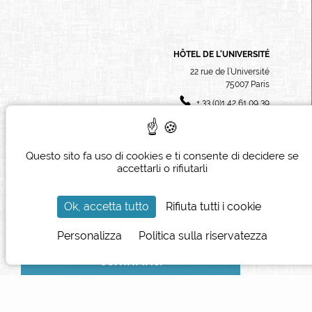
HÔTEL DE L'UNIVERSITÉ
22 rue de l’Université
75007
Paris
+ 33 (0)1 42 61 09 39
reception@hoteluniversite.com
Questo sito fa uso di cookies e ti consente di decidere se
accettarli o rifiutarli
Ok, accetta tutto
Rifiuta tutti i cookie
Personalizza
Politica sulla riservatezza
Sito ufficiale - Tutti
CONTATTACI