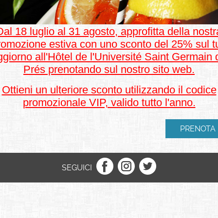
Dal 18 luglio al 31 agosto, approfitta della nostr
romozione estiva con uno sconto del 25% sul t
giorno all'Hôtel de l'Université Saint Germain
Prés prenotando sul nostro sito web.
Ottieni un ulteriore sconto utilizzando il codice
promozionale VIP, valido tutto l'anno.
PRENOTA
SEGUICI