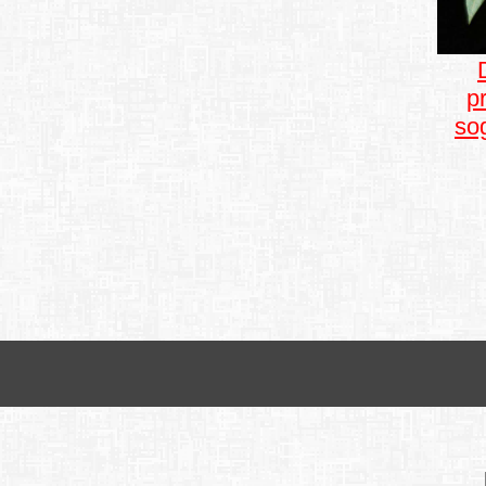
p
sog