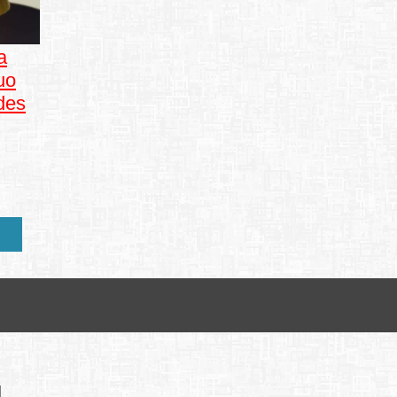
a
uo
 des
FRANÇAIS
ENGLISH
PORTUGUÊS