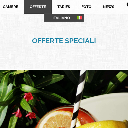
CAMERE
OFFERTE
TARIFS
FOTO
NEWS
ITALIANO
FRANÇAIS
ENGLISH
OFFERTE SPECIALI
PORTUGUÊS
ITALIANO
DEUTSCH
ESPAÑOL